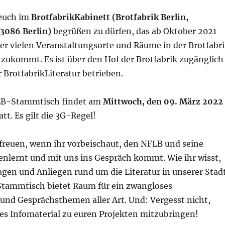
 euch im
BrotfabrikKabinett (Brotfabrik Berlin,
 13086 Berlin)
begrüßen zu dürfen, das ab Oktober 2021
r vielen Veranstaltungsorte und Räume in der Brotfabr
nzukommt. Es ist über den Hof der Brotfabrik zugänglich
 BrotfabrikLiteratur betrieben.
LB-Stammtisch findet am
Mittwoch, den 09. März 2022
att. Es gilt die 3G-Regel!
freuen, wenn ihr vorbeischaut, den NFLB und seine
enlernt und mit uns ins Gespräch kommt. Wie ihr wisst,
ragen und Anliegen rund um die Literatur in unserer Stad
Stammtisch bietet Raum für ein zwangloses
nd Gesprächsthemen aller Art. Und: Vergesst nicht,
res Infomaterial zu euren Projekten mitzubringen!