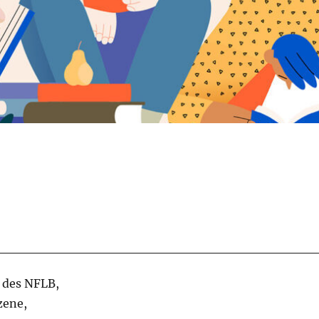
r des NFLB,
zene,