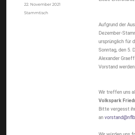
22. November 2021
Stammtisch
Aufgrund der Aus
Dezember-Stammt
ursprünglich für
Sonntag, den 5. 
Alexander Graeff
Vorstand werden
Wir treffen uns 
Volkspark Frie
Bitte vergesst ih
an
vorstand@nflb
Wir würden uns f