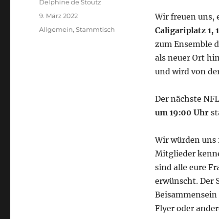
Delphine de Stoutz
9. März 2022
Wir freuen uns,
Allgemein
,
Stammtisch
Caligariplatz 1,
zum Ensemble de
als neuer Ort hi
und wird von der
Der nächste NF
um 19:00 Uhr
st
Wir würden uns 
Mitglieder kenn
sind alle eure F
erwünscht. Der 
Beisammensein u
Flyer oder ande