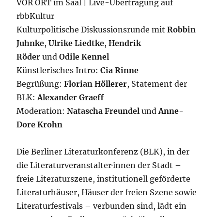
VOR ORT im Saal | Live-Übertragung auf
rbbKultur
Kulturpolitische Diskussionsrunde mit
Robbin
Juhnke
,
Ulrike Liedtke
,
Hendrik
Röder
und
Odile Kennel
Künstlerisches Intro:
Cia Rinne
Begrüßung:
Florian Höllerer
, Statement der
BLK:
Alexander Graeff
Moderation:
Natascha Freundel
und
Anne-
Dore Krohn
Die Berliner Literaturkonferenz (BLK), in der
die Literaturveranstalter·innen der Stadt –
freie Literaturszene, institutionell geförderte
Literaturhäuser, Häuser der freien Szene sowie
Literaturfestivals – verbunden sind, lädt ein