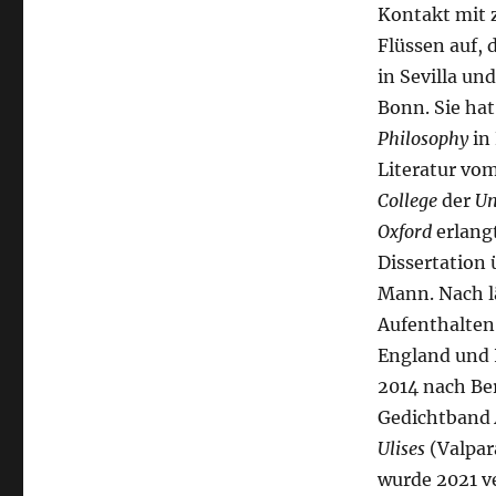
Kontakt mit 
Flüssen auf, 
in Sevilla un
Bonn. Sie ha
Philosophy
in
Literatur vo
College
der
Un
Oxford
erlangt
Dissertation
Mann. Nach 
Aufenthalten
England und I
2014 nach Ber
Gedichtband
Ulises
(Valpar
wurde 2021 v