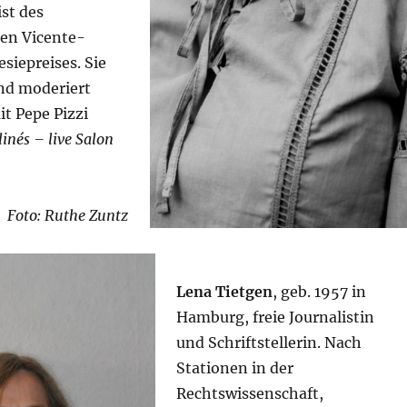
ist des
len Vicente-
siepreises. Sie
und moderiert
 Pepe Pizzi
inés – live Salon
Foto: Ruthe Zuntz
Lena Tietgen
, geb. 1957 in
Hamburg, freie Journalistin
und Schriftstellerin. Nach
Stationen in der
Rechtswissenschaft,