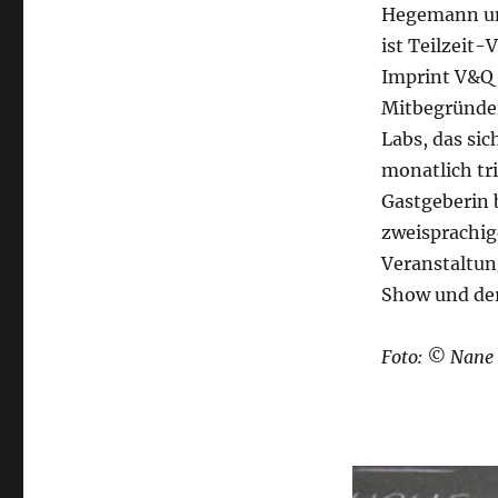
Hegemann und
ist Teilzeit-
Imprint V&Q
Mitbegründer
Labs, das sic
monatlich tri
Gastgeberin 
zweisprachi
Veranstaltun
Show und der
Foto: © Nane 