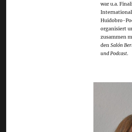
war u.a. Final
Internationa
Huidobro-Poe
organisiert 
zusammen mit
den
Salón Berl
und Podcast
.