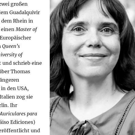
zwei großen
dem Guadalquivir
d dem Rhein in
t einen
Master of
 Europäischer
m
Queen’s
iversity of
 und schrieb eine
 über Thomas
längeren
 in den USA,
talien zog sie
lin. Ihr
Auriculares para
áiso Ediciones)
eröffentlicht und