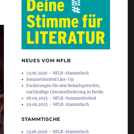
NEUES VOM NFLB
23.06.2026 – NFLB-Stammtisch
Sommerfestival Line-Up
Forderungen für eine bedarfsgerechte,
nachhaltige Literaturförderung in Berlin
06.09.2025 – NFLB-Sommerfestival
29.09.2025 – NFLB-Stammtisch
STAMMTISCHE
23.06.2026 – NFLB-Stammtisch