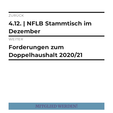
ZURÜCK
Beitragsnavigation
4.12. | NFLB Stammtisch im
Vorheriger
Beitrag:
Dezember
WEITER
Forderungen zum
Nächster
Beitrag:
Doppelhaushalt 2020/21
MITGLIED WERDEN!