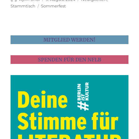
am
Schlagwörter
Stammtisch
Sommerfest
MITGLIED WERDEN!
SPENDEN FÜR DEN NFLB