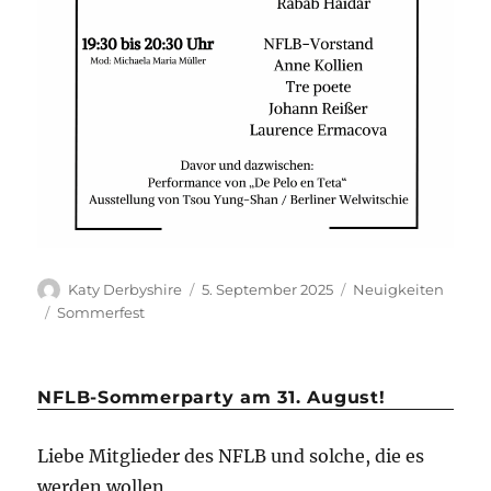
Autor
Veröffentlicht
Kategorien
Katy Derbyshire
5. September 2025
Neuigkeiten
am
Schlagwörter
Sommerfest
NFLB-Sommerparty am 31. August!
Liebe Mitglieder des NFLB und solche, die es
werden wollen,