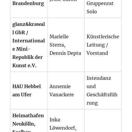
Brandenburg
Gruppenrat
Solo
glanz&krawal
l GbR /
Marielle
Künstlerische
International
Sterra,
Leitung /
e Mini-
Dennis Depta
Vorstand
Republik der
Kunst e.V.
Intendanz
HAU Hebbel
Annemie
und
am Ufer
Vanackere
Geschäftsfüh
rung
Heimathafen
Inka
Neukölln,
Löwendorf,
Saalbau