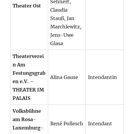
Sehnert,
Theater Ost
Claudia
Stauß, Jan
Marchlewitz,
Jens-Uwe
Glasa
Theaterverei
n Am
Festungsgrab
Alina Gause
Intendantin
en e.V. –
THEATER IM
PALAIS
Volksbühne
am Rosa-
René Pollesch
Intendant
Luxemburg-