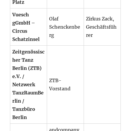
Platz
Vuesch
Olaf
Zirkus Zack,
gGmbH –
Schenckenbe
Geschäftsfüh
Circus
rg
rer
Schatzinsel
Zeitgenössisc
her Tanz
Berlin (ZTB)
e.V. /
ZTB-
Netzwerk
Vorstand
TanzRaumBe
rlin /
Tanzbüro
Berlin
andcompany