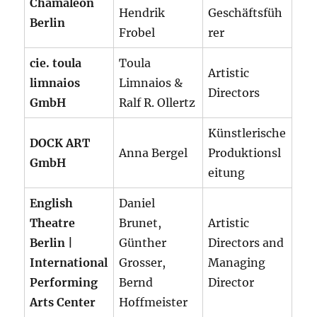
Chamäleon
Hendrik
Geschäftsfüh
Berlin
Frobel
rer
cie. toula
Toula
Artistic
limnaios
Limnaios &
Directors
GmbH
Ralf R. Ollertz
Künstlerische
DOCK ART
Anna Bergel
Produktionsl
GmbH
eitung
English
Daniel
Theatre
Brunet,
Artistic
Berlin |
Günther
Directors and
International
Grosser,
Managing
Performing
Bernd
Director
Arts Center
Hoffmeister