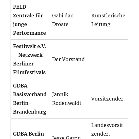
FELD
Zentrale für
Gabi dan
Künstlerische
junge
Droste
Leitung
Performance
Festiwelt e.V.
– Netzwerk
Der Vorstand
Berliner
Filmfestivals
GDBA
Basisverband
Jannik
Vorsitzender
Berlin-
Rodenwaldt
Brandenburg
Landesvorsit
GDBA Berlin-
zender,
Jesse Garon