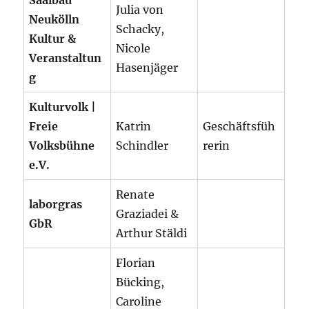
Julia von
Neukölln
Schacky,
Kultur &
Nicole
Veranstaltun
Hasenjäger
g
Kulturvolk |
Freie
Katrin
Geschäftsfüh
Volksbühne
Schindler
rerin
e.V.
Renate
laborgras
Graziadei &
GbR
Arthur Stäldi
Florian
Bücking,
Caroline