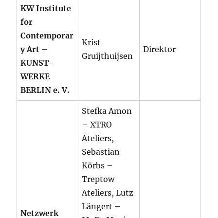
KW Institute
for
Contemporar
Krist
y Art –
Direktor
Gruijthuijsen
KUNST-
WERKE
BERLIN e. V.
Stefka Amon
– XTRO
Ateliers,
Sebastian
Körbs –
Treptow
Ateliers, Lutz
Längert –
Netzwerk