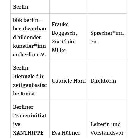
Berlin
bbk berlin –
Frauke
berufsverban
Boggasch,
Sprecher*inn
d bildender
Zoë Claire
en
künstler*inn
Miller
en berlin e.V.
Berlin
Biennale für
Gabriele Horn
Direktorin
zeitgenössisc
he Kunst
Berliner
Fraueninitiat
ive
Leiterin und
XANTHIPPE
Eva Hübner
Vorstandsvor