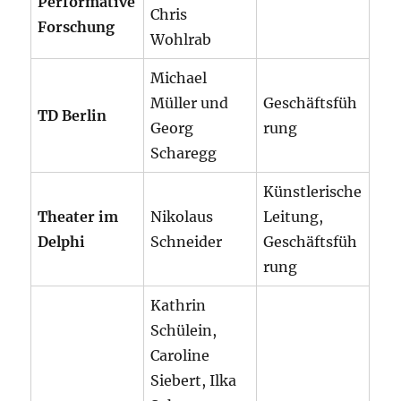
Performative
Chris
Forschung
Wohlrab
Michael
Müller und
Geschäftsfüh
TD Berlin
Georg
rung
Scharegg
Künstlerische
Theater im
Nikolaus
Leitung,
Delphi
Schneider
Geschäftsfüh
rung
Kathrin
Schülein,
Caroline
Siebert, Ilka