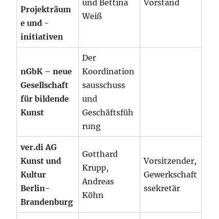
und Bettina
Vorstand
Projekträum
Weiß
e und -
initiativen
Der
nGbK – neue
Koordination
Gesellschaft
sausschuss
für bildende
und
Kunst
Geschäftsfüh
rung
ver.di AG
Gotthard
Kunst und
Vorsitzender,
Krupp,
Kultur
Gewerkschaft
Andreas
Berlin-
ssekretär
Köhn
Brandenburg