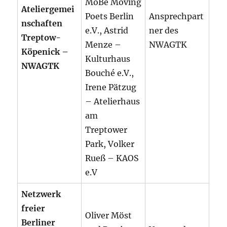
MoBe Moving
Ateliergemei
Poets Berlin
Ansprechpart
nschaften
e.V., Astrid
ner des
Treptow-
Menze –
NWAGTK
Köpenick –
Kulturhaus
NWAGTK
Bouché e.V.,
Irene Pätzug
– Atelierhaus
am
Treptower
Park, Volker
Rueß – KAOS
e.V
Netzwerk
freier
Oliver Möst
Berliner