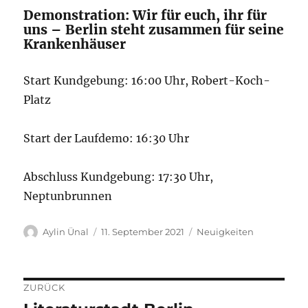
Demonstration: Wir für euch, ihr für
uns – Berlin steht zusammen für seine
Krankenhäuser
Start Kundgebung: 16:00 Uhr, Robert-Koch-
Platz
Start der Laufdemo: 16:30 Uhr
Abschluss Kundgebung: 17:30 Uhr,
Neptunbrunnen
Autor
Veröffentlicht
Kategorien
Aylin Ünal
11. September 2021
Neuigkeiten
am
ZURÜCK
Beitragsnavigation