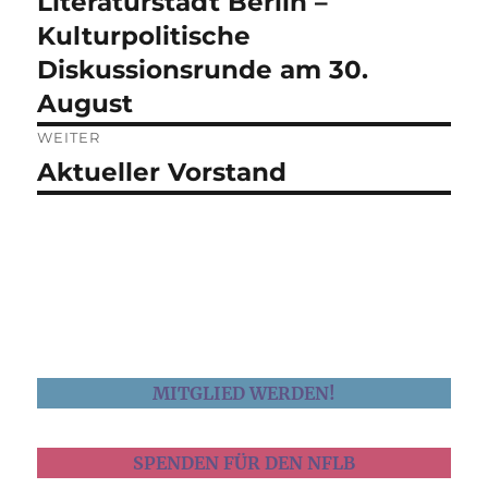
Literaturstadt Berlin –
Vorheriger
Beitrag:
Kulturpolitische
Diskussionsrunde am 30.
August
WEITER
Aktueller Vorstand
Nächster
Beitrag:
MITGLIED WERDEN!
SPENDEN FÜR DEN NFLB