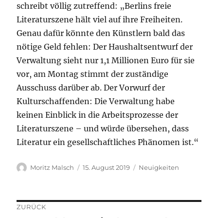
schreibt völlig zutreffend: „Berlins freie
Literaturszene hält viel auf ihre Freiheiten.
Genau dafür könnte den Künstlern bald das
nötige Geld fehlen: Der Haushaltsentwurf der
Verwaltung sieht nur 1,1 Millionen Euro für sie
vor, am Montag stimmt der zuständige
Ausschuss darüber ab. Der Vorwurf der
Kulturschaffenden: Die Verwaltung habe
keinen Einblick in die Arbeitsprozesse der
Literaturszene – und würde übersehen, dass
Literatur ein gesellschaftliches Phänomen ist.“
Autor
Veröffentlicht
Kategorien
Moritz Malsch
15. August 2019
Neuigkeiten
am
ZURÜCK
Beitragsnavigation