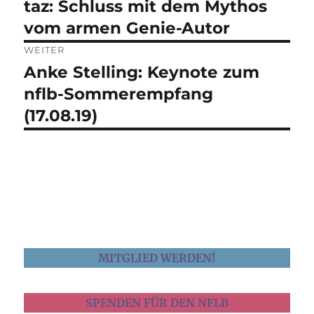
taz: Schluss mit dem Mythos
Vorheriger
Beitrag:
vom armen Genie-Autor
WEITER
Anke Stelling: Keynote zum
Nächster
Beitrag:
nflb-Sommerempfang
(17.08.19)
MITGLIED WERDEN!
SPENDEN FÜR DEN NFLB