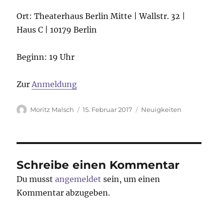
Ort: Theaterhaus Berlin Mitte | Wallstr. 32 |
Haus C | 10179 Berlin
Beginn: 19 Uhr
Zur
Anmeldung
Autor
Veröffentlicht
Kategorien
Moritz Malsch
15. Februar 2017
Neuigkeiten
am
Schreibe einen Kommentar
Du musst
angemeldet
sein, um einen
Kommentar abzugeben.