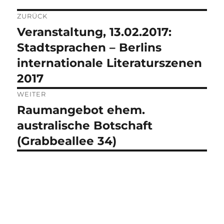
ZURÜCK
Beitragsnavigation
Veranstaltung, 13.02.2017:
Vorheriger
Beitrag:
Stadtsprachen – Berlins
internationale Literaturszenen
2017
WEITER
Raumangebot ehem.
Nächster
Beitrag:
australische Botschaft
(Grabbeallee 34)